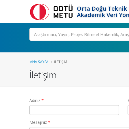
Orta Doğu Teknik 
Akademik Veri Yön
Ara
ANA SAYFA
İLETIŞIM
İletişim
(Zorunlu alan)
Adınız
*
(Zorunlu alan)
Mesajınız
*