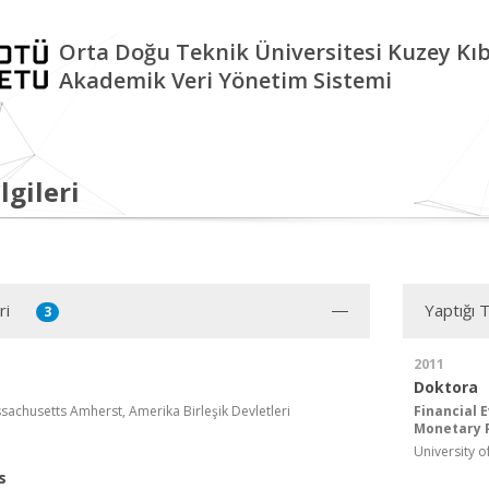
Orta Doğu Teknik Üniversitesi Kuzey K
Akademik Veri Yönetim Sistemi
lgileri
ri
Yaptığı 
3
2011
Doktora
ssachusetts Amherst, Amerika Birleşik Devletleri
Financial 
Monetary P
University 
s