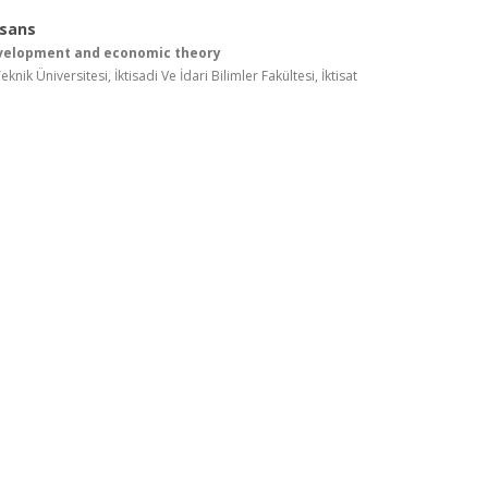
isans
evelopment and economic theory
nik Üniversitesi, İktisadi Ve İdari Bilimler Fakültesi, İktisat