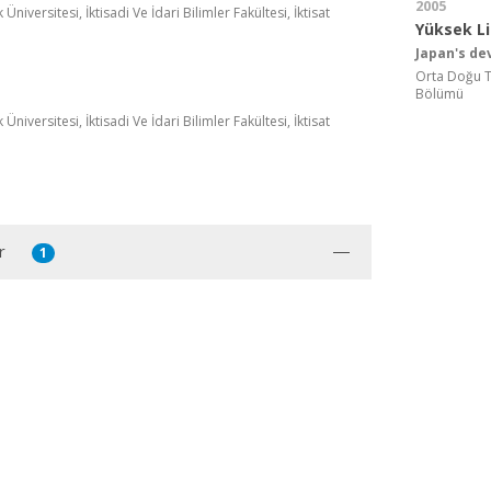
2005
niversitesi, İktisadi Ve İdari Bilimler Fakültesi, İktisat
Yüksek L
Japan's d
Orta Doğu Tek
Bölümü
niversitesi, İktisadi Ve İdari Bilimler Fakültesi, İktisat
r
1