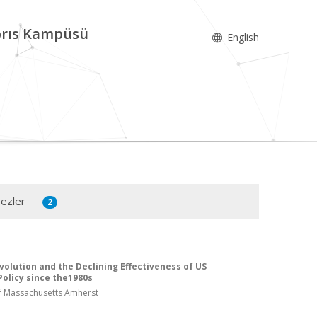
ıbrıs Kampüsü
English
Tezler
2
Evolution and the Declining Effectiveness of US
olicy since the1980s
of Massachusetts Amherst