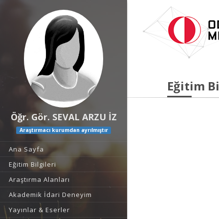
Eğitim Bi
Öğr. Gör. SEVAL ARZU İZ
Araştırmacı kurumdan ayrılmıştır
Ana Sayfa
Eğitim Bilgileri
Araştırma Alanları
Akademik İdari Deneyim
Yayınlar & Eserler