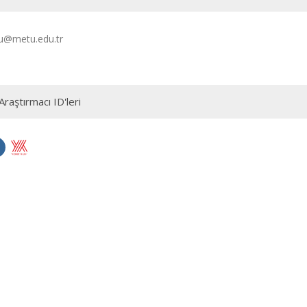
u@metu.edu.tr
Araştırmacı ID'leri