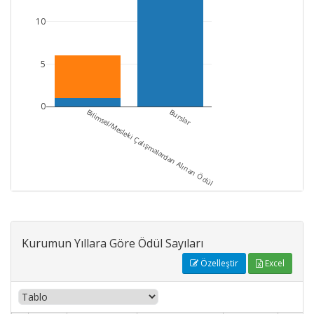
10
5
0
Bilimsel/Mesleki Çalışmalardan Alınan Ödül
Burslar
Kurumun Yıllara Göre Ödül Sayıları
Özelleştir
Excel