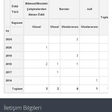
Bilimsel/Mesleki
Ödül
Çalışmalardan
Burslar
null
Türü
Alınan Ödül
Toplam
Kapsam
Ulusal
Ulusal
Uluslararası
Uluslararası
Yıl
2
2
2024
1
1
2020
3
3
2019
2
1
1
4
2018
1
1
2017
1
1
2016
3
2
6
1
12
Toplam
İletişim Bilgileri