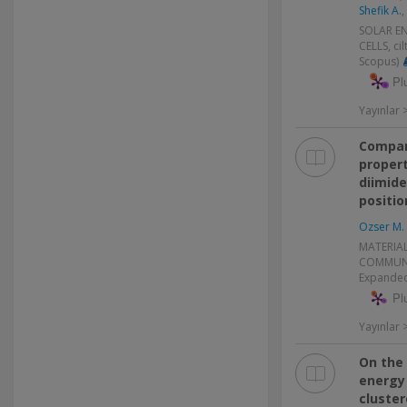
Shefik A.
,
SOLAR E
CELLS, ci
Scopus)
Pl
Yayınlar
Compar
propert
diimide
positi
Ozser M. 
MATERIA
COMMUNIC
Expanded
Pl
Yayınlar
On the 
energy
cluste