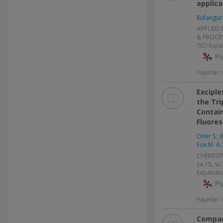
applica
Rufangur
APPLIED 
& PROCESS
(SCI-Exp
Pl
Yayınlar
Exciple
the Tri
Contai
Fluore
Oner S.
,
K
Fox M. A.
CHEMISTRY
sa.15, ss
Expanded
Pl
Yayınlar
Compar