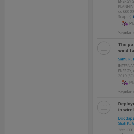
ENERGY 
PLANNING 
ss.883-8
Scopus)
Pl
Yayınlar
The pot
wind f
Samu R.
,
INTERNA
ENERGY, c
2019 (SC
Pl
Yayınlar
Deploy
in wire
Doddapan
Shah P.
,
G
28th IEEE