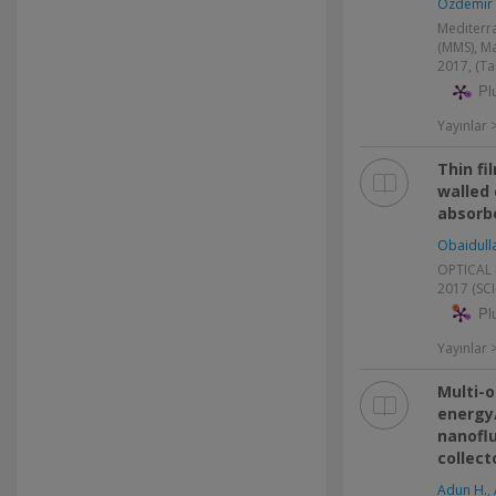
Ozdemir 
Mediterr
(MMS), Ma
2017, (Ta
Pl
Yayınlar >
Thin fi
walled
absorbe
Obaidull
OPTICAL E
2017 (SC
Pl
Yayınlar
Multi-o
energy/
nanoflu
collect
Adun H.
,