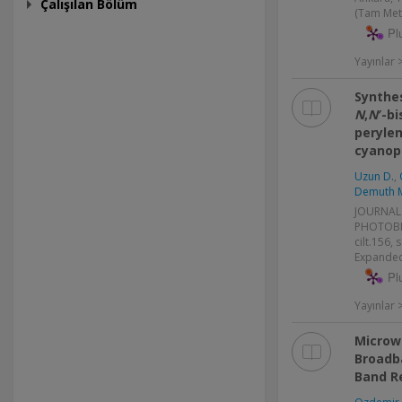
Çalışılan Bölüm
(Tam Meti
Pl
Yayınlar >
Synthes
N
,
N
′-b
peryle
cyanop
Uzun D.
,
Demuth 
JOURNAL
PHOTOBI
cilt.156, 
Expanded
Pl
Yayınlar
Microw
Broadb
Band Re