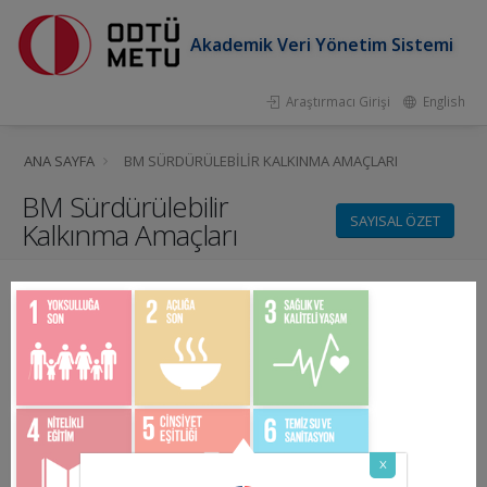
Akademik Veri Yönetim Sistemi
Araştırmacı Girişi
English
ANA SAYFA
BM SÜRDÜRÜLEBILIR KALKINMA AMAÇLARI
BM Sürdürülebilir
SAYISAL ÖZET
Kalkınma Amaçları
x