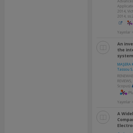
Advanced
Applicat
2014, Vic
2014, ss.
Yayınlar >
An inve
the int
system
MAŞERA K
Tassou S.
RENEWAB
REVIEWS, 
Scopus)
Pl
Yayınlar
A Wide
Compari
Electr