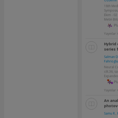
Ozdemir 
18th Med
Symposium
Ekim - 02
Metin Bild
Pl
Yayınlar >
Hybrid 
series 
Salman D
Fahrioglu
Neural C
cilt.36, s
Expanded
Pl
Yayınlar
An anal
photov
Samu R.
,