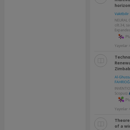
horizon
Vakitbilir
NEURAL 
cilt.34, s
Expanded
Pl
Yayınlar
Techno
Renewa
Zimba
Al-Ghussa
FAHRİOĞ
INVENTION
Scopus)
Pl
Yayınlar
Theoret
of a wi