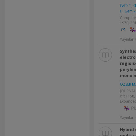
EVER E.
,
S
F.
,
Gemiko
Computing
1970, 20
Yayınlar
Synthes
electro
regiois
perylen
monoim
ÖZSER M.
JOURNAL
cilt.1158
Expanded
Pl
Yayınlar
Hybrid 
multiva