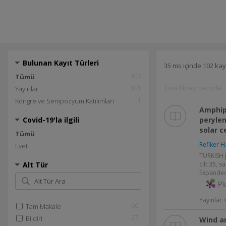
Bulunan Kayıt Türleri
35 ms içinde 102 kay
102
Tümü
Tüm filtreyi temizle
101
Yayınlar
1
Kongre ve Sempozyum Katılımları
Amphiph
Covid-19'la ilgili
perylen
solar c
Tümü
Refiker H
Evet
TURKISH 
Alt Tür
cilt.35, s
Expanded
Pl
Yayınlar
66
Tam Makale
27
Bildiri
Wind a