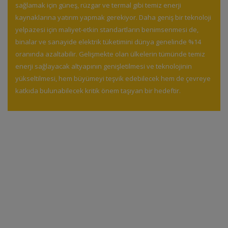
sağlamak için güneş, rüzgar ve termal gibi temiz enerji
kaynaklarına yatırım yapmak gerekiyor. Daha geniş bir teknoloji
yelpazesi için maliyet-etkin standartların benimsenmesi de,
binalar ve sanayide elektrik tüketimini dünya genelinde %14
oranında azaltabilir. Gelişmekte olan ülkelerin tümünde temiz
enerji sağlayacak altyapının genişletilmesi ve teknolojinin
yükseltilmesi, hem büyümeyi teşvik edebilecek hem de çevreye
katkıda bulunabilecek kritik önem taşıyan bir hedeftir.