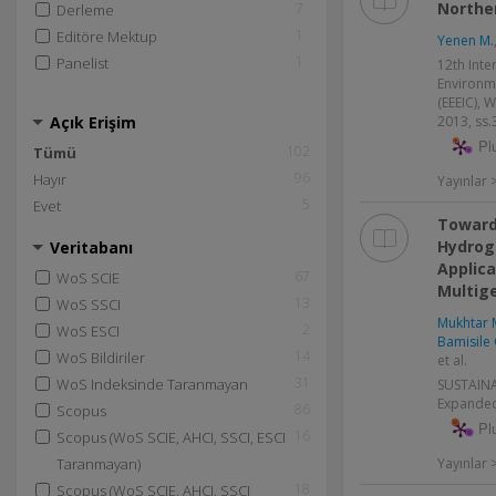
Northe
7
Derleme
1
Editöre Mektup
Yenen M.
1
Panelist
12th Inte
Environme
(EEEIC), 
Açık Erişim
2013, ss.
Pl
102
Tümü
96
Hayır
Yayınlar >
5
Evet
Toward
Hydrog
Veritabanı
Applica
67
WoS SCIE
Multig
13
WoS SSCI
Mukhtar 
2
WoS ESCI
Bamisile 
14
WoS Bildiriler
et al.
31
WoS Indeksinde Taranmayan
SUSTAINAB
Expanded
86
Scopus
Pl
16
Scopus (WoS SCIE, AHCI, SSCI, ESCI
Taranmayan)
Yayınlar
18
Scopus (WoS SCIE, AHCI, SSCI