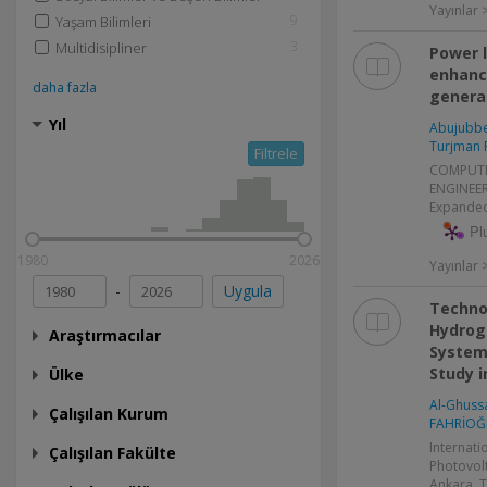
Yayınlar
9
Yaşam Bilimleri
3
Multidisipliner
Power 
enhanc
daha fazla
generat
Yıl
Abujubbe
Turjman 
Filtrele
COMPUTE
ENGINEERI
Expanded
Pl
1980
2026
Yayınlar
-
Uygula
Techno
Hydrog
Araştırmacılar
System 
Study i
Ülke
Al-Ghussa
Çalışılan Kurum
FAHRİOĞ
Internati
Çalışılan Fakülte
Photovolt
Ankara, T