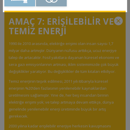
AMAÇ 7: ERİŞİLEBİLİR VE
TEMİZ ENERJİ
1990 ile 2010 arasında, elektriğe erişimi olan insan sayısı 1,7
milyar daha artmıştır. Dünyanın nüfusu arttıkça, ucuz enerjiye
talep de artacaktır. Fosil yakıtlara dayanan küresel ekonomi ve
sera gazı emisyonlarının artması, iklim sistemimizde çok büyük
değişiklikler yaratıyor. Bu değişiklikler de tüm kıtaları etkiliyor.
Temiz enerjinin teşvik edilmesi, 2011 yılı itibarıyla küresel
enerjinin %20’den fazlasının yenilenebilir kaynaklardan
üretilmesini sağlamıştır. Yine de, her beş insandan birinin
elektriğe erişimi yok; ve talep artmaya devam ettikçe, dünya
genelinde yenilenebilir enerji üretiminde büyük bir artış
gerekecek.
2030 yılına kadar erişilebilir enerjiye herkesin kavuşmasını