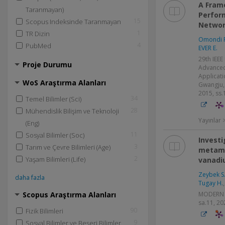
A Fram
Taranmayan)
Perform
15
Scopus Indeksinde Taranmayan
Netwo
1
TR Dizin
Omondi F
4
PubMed
EVER E.
29th IEEE
Proje Durumu
Advanced
Applicat
WoS Araştırma Alanları
Gwangju, 
2015, ss.
34
Temel Bilimler (Sci)
28
Mühendislik Bilişim ve Teknoloji
Yayınlar >
(Eng)
11
Sosyal Bilimler (Soc)
Investi
3
Tarım ve Çevre Bilimleri (Age)
metamat
2
Yaşam Bilimleri (Life)
vanadiu
Zeybek S
daha fazla
Tugay H.
Scopus Araştırma Alanları
MODERN P
sa.11, 20
90
Fizik Bilimleri
9
Sosyal Bilimler ve Beşeri Bilimler