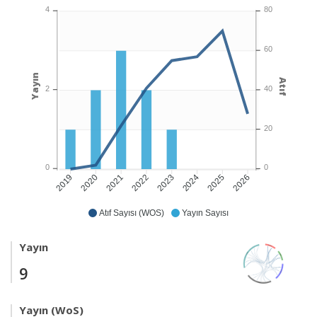
4
80
60
Yayın
Atıf
2
40
20
0
0
2020
2021
2022
2023
2024
2025
2026
2019
Atıf Sayısı (WOS)
Yayın Sayısı
Yayın
9
Yayın (WoS)