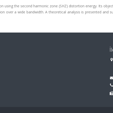
 on using the second harmonic zone (SHZ) distortion energy. Its object
ion over a wide bandwidth. A theoretical analysis is presented and 
İ