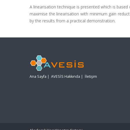
A linearisation technique is presented which is based
maximise the linearisation with minimum gain reduct
by the results from a practical demonstration.
Ana Sayfa
|
AVESİS Hakkında
|
İletişim