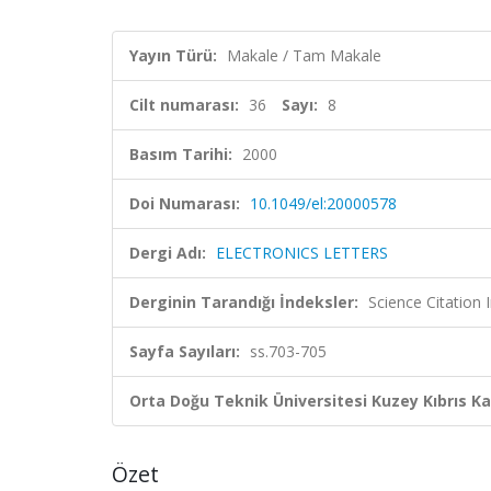
Yayın Türü:
Makale / Tam Makale
Cilt numarası:
36
Sayı:
8
Basım Tarihi:
2000
Doi Numarası:
10.1049/el:20000578
Dergi Adı:
ELECTRONICS LETTERS
Derginin Tarandığı İndeksler:
Science Citation
Sayfa Sayıları:
ss.703-705
Orta Doğu Teknik Üniversitesi Kuzey Kıbrıs K
Özet