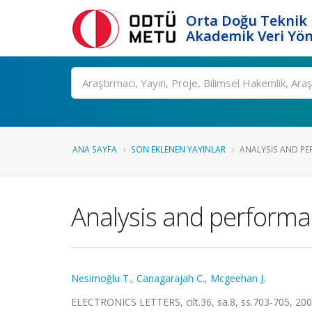
Orta Doğu Teknik 
Akademik Veri Yön
Ara
ANA SAYFA
SON EKLENEN YAYINLAR
ANALYSIS AND PER
Analysis and performa
Nesimoğlu T.
,
Canagarajah C.
,
Mcgeehan J.
ELECTRONICS LETTERS, cilt.36, sa.8, ss.703-705, 20