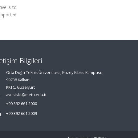
ive is to
supported
letişim Bilgileri
Orta Doğu Teknik Üniversitesi, Kuzey Kıbrıs Kampusu,
99738 Kalkanlı
KKTC, Güzelyurt
avesiskk@metu.edu.tr
+90 392 661 2000
+90 392 661 2009