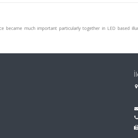
ce became much important particularly together in LED based illu
İ