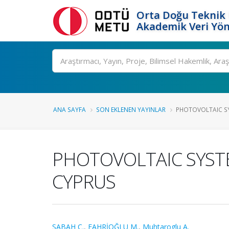
Orta Doğu Teknik 
Akademik Veri Yön
Ara
ANA SAYFA
SON EKLENEN YAYINLAR
PHOTOVOLTAIC SY
PHOTOVOLTAIC SYSTE
CYPRUS
SABAH C.
,
FAHRİOĞLU M.
,
Muhtaroglu A.