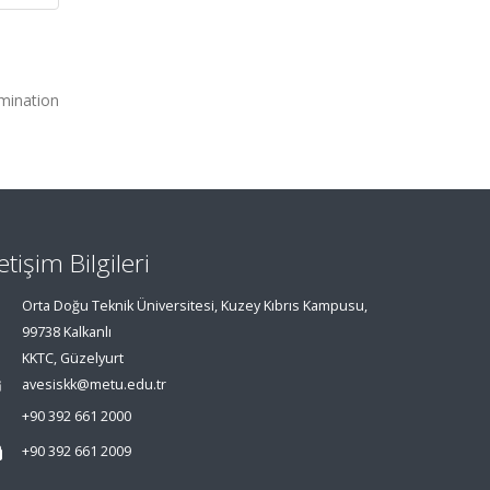
mination
letişim Bilgileri
Orta Doğu Teknik Üniversitesi, Kuzey Kıbrıs Kampusu,
99738 Kalkanlı
KKTC, Güzelyurt
avesiskk@metu.edu.tr
+90 392 661 2000
+90 392 661 2009