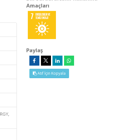
Amaçları
Paylaş
Atıf İçin Kopyala
ERGY,