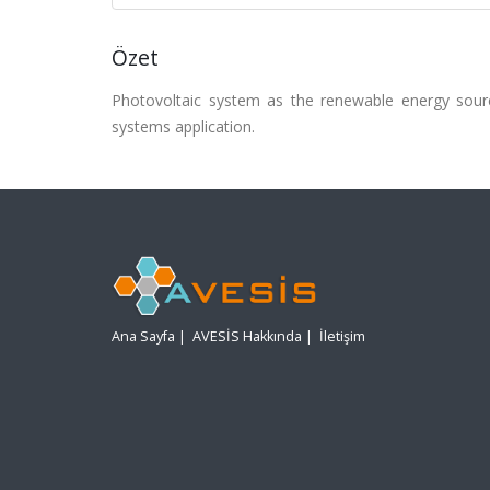
Özet
Photovoltaic system as the renewable energy sour
systems application.
Ana Sayfa
|
AVESİS Hakkında
|
İletişim