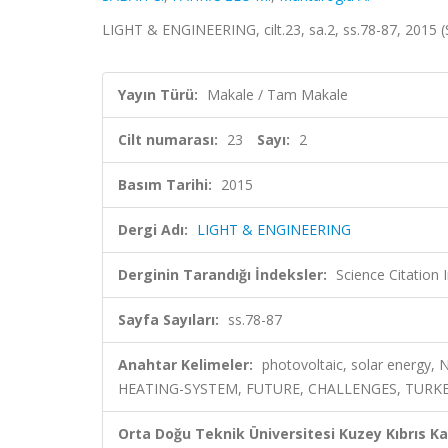
LIGHT & ENGINEERING, cilt.23, sa.2, ss.78-87, 2015
Yayın Türü:
Makale / Tam Makale
Cilt numarası:
23
Sayı:
2
Basım Tarihi:
2015
Dergi Adı:
LIGHT & ENGINEERING
Derginin Tarandığı İndeksler:
Science Citation
Sayfa Sayıları:
ss.78-87
Anahtar Kelimeler:
photovoltaic, solar energ
HEATING-SYSTEM, FUTURE, CHALLENGES, TURKE
Orta Doğu Teknik Üniversitesi Kuzey Kıbrıs K