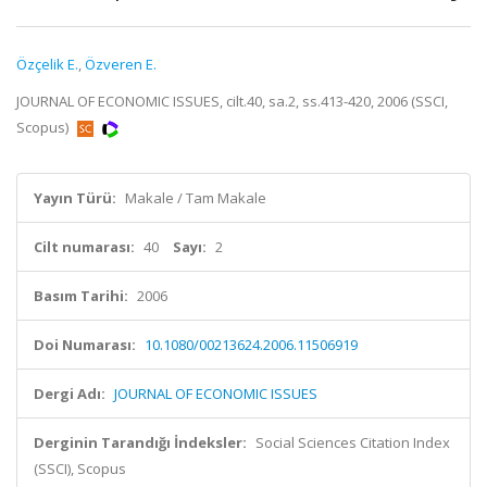
Özçelik E.
,
Özveren E.
JOURNAL OF ECONOMIC ISSUES, cilt.40, sa.2, ss.413-420, 2006 (SSCI,
Scopus)
Yayın Türü:
Makale / Tam Makale
Cilt numarası:
40
Sayı:
2
Basım Tarihi:
2006
Doi Numarası:
10.1080/00213624.2006.11506919
Dergi Adı:
JOURNAL OF ECONOMIC ISSUES
Derginin Tarandığı İndeksler:
Social Sciences Citation Index
(SSCI), Scopus