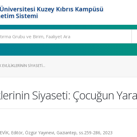
Üniversitesi Kuzey Kıbrıs Kampüsü
etim Sistemi
EVLILIKLERININ SIYASETI...
lerinin Siyaseti: Çocuğun Yaral
ÇEVİK, Editör, Özgür Yayınevi, Gaziantep, ss.259-286, 2023