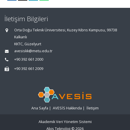
İletişim Bilgileri
Orta Doğu Teknik Üniversitesi, Kuzey Kıbrıs Kampusu, 99738
Kalkanlı
KKTC, Güzelyurt
avesiskk@metu.edu.tr
+90 392 661 2000
+90 392 661 2009
Ana Sayfa
|
AVESİS Hakkında
|
İletişim
Akademik Veri Yönetim Sistemi
Abis Teknoloji
© 2026