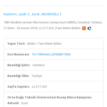
Rashid H.
,
Qadir Z.
,
Zia M.
,
NESİMOĞLU T.
18th Mediterranean Microwave Symposium (MMS), İstanbul, Türkiye,
31 Ekim - 02 Kasım 2018, ss.317-320, (Tam Metin Bildiri)
Yayın Türü:
Bildiri / Tam Metin Bildiri
Doi Numarası:
10.1109/mms.2018.8611926
Basıldığı Şehir:
İstanbul
Basıldığı Ülke:
Türkiye
Sayfa Sayıları:
ss.317-320
Orta Doğu Teknik Üniversitesi Kuzey Kıbrıs Kampüsü
Adresli:
Evet