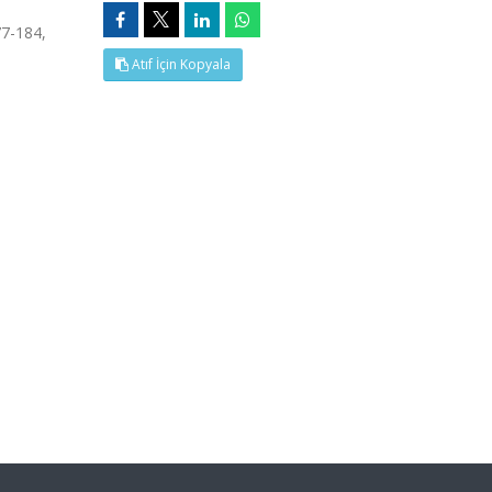
77-184,
Atıf İçin Kopyala