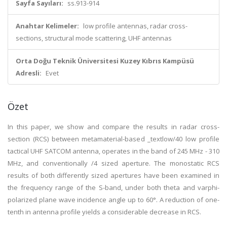
Sayfa Sayıları:
ss.913-914
Anahtar Kelimeler:
low profile antennas, radar cross-
sections, structural mode scattering, UHF antennas
Orta Doğu Teknik Üniversitesi Kuzey Kıbrıs Kampüsü
Adresli:
Evet
Özet
In this paper, we show and compare the results in radar cross-
section (RCS) between metamaterial-based _textlow/40 low profile
tactical UHF SATCOM antenna, operates in the band of 245 MHz - 310
MHz, and conventionally /4 sized aperture. The monostatic RCS
results of both differently sized apertures have been examined in
the frequency range of the S-band, under both theta and varphi-
polarized plane wave incidence angle up to 60°. A reduction of one-
tenth in antenna profile yields a considerable decrease in RCS.