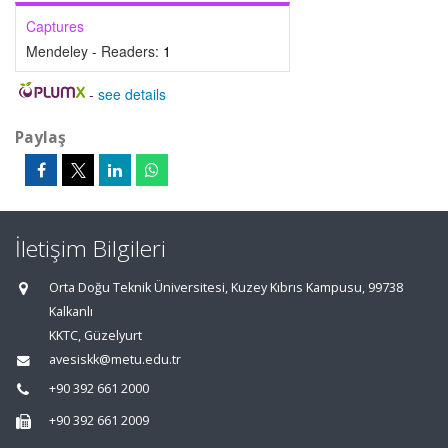
Captures
Mendeley - Readers:
1
-
see details
Paylaş
İletişim Bilgileri
Orta Doğu Teknik Üniversitesi, Kuzey Kıbrıs Kampusu, 99738
Kalkanlı
KKTC, Güzelyurt
avesiskk@metu.edu.tr
+90 392 661 2000
+90 392 661 2009