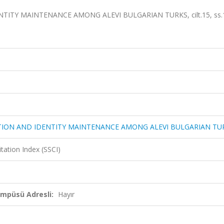
TITY MAINTENANCE AMONG ALEVI BULGARIAN TURKS, cilt.15, ss.1
LATION AND IDENTITY MAINTENANCE AMONG ALEVI BULGARIAN TU
itation Index (SSCI)
ampüsü Adresli:
Hayır