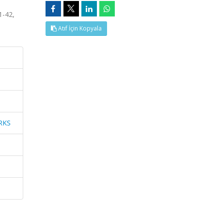
-42,
Atıf İçin Kopyala
RKS