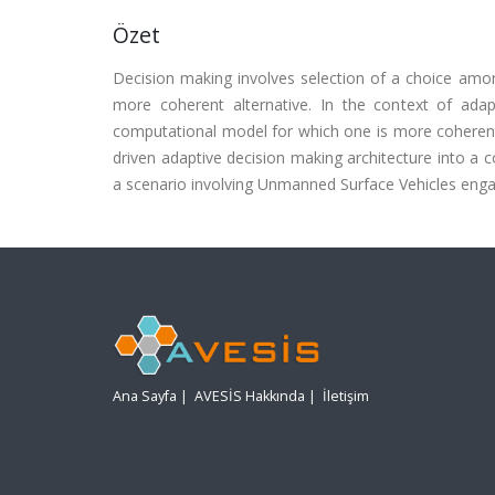
Özet
Decision making involves selection of a choice amon
more coherent alternative. In the context of ada
computational model for which one is more coherent.
driven adaptive decision making architecture into a c
a scenario involving Unmanned Surface Vehicles engag
Ana Sayfa
|
AVESİS Hakkında
|
İletişim