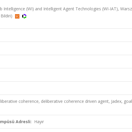
Intelligence (WI) and Intelligent Agent Technologies (WI-IAT), Wars
Bildiri)
liberative coherence, deliberative coherence driven agent, Jadex, goal
ampüsü Adresli:
Hayır