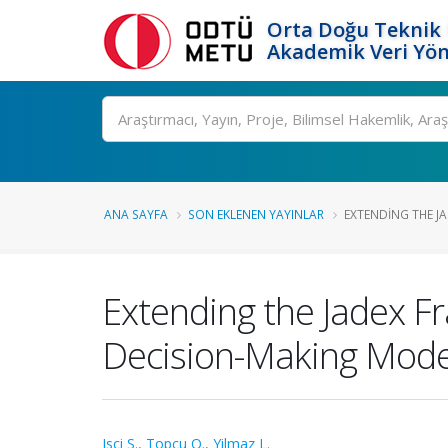
Orta Doğu Teknik 
Akademik Veri Yön
Ara
ANA SAYFA
SON EKLENEN YAYINLAR
EXTENDING THE J
Extending the Jadex F
Decision-Making Mode
Isci S.
,
Topcu O.
,
Yilmaz L.