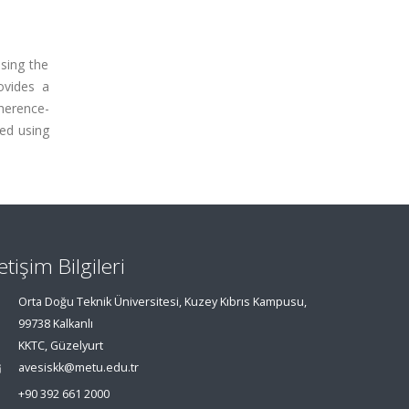
osing the
ovides a
herence-
ted using
letişim Bilgileri
Orta Doğu Teknik Üniversitesi, Kuzey Kıbrıs Kampusu,
99738 Kalkanlı
KKTC, Güzelyurt
avesiskk@metu.edu.tr
+90 392 661 2000