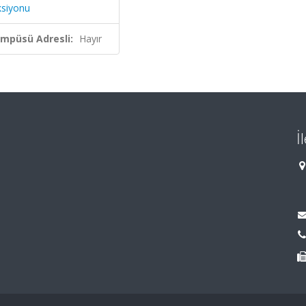
ksiyonu
ampüsü Adresli:
Hayır
İ