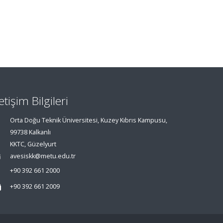
letişim Bilgileri
Orta Doğu Teknik Üniversitesi, Kuzey Kıbrıs Kampusu,
99738 Kalkanlı
KKTC, Güzelyurt
avesiskk@metu.edu.tr
+90 392 661 2000
+90 392 661 2009