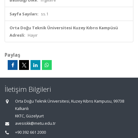
Basıldığı Ülke:
İngiltere
Sayfa Sayıları:
ss.1
Orta Doğu Teknik Üniversitesi Kuzey Kıbrıs Kampüsü
Adresli:
Hayır
Paylaş
İletişim Bilgileri
Orta Doğu Teknik Üniversitesi, Kuzey Kıbrıs Kampusu, 99738
Kalkanlı
KKTC, Güzelyurt
avesiskk@metu.edu.tr
+90 392 661 2000