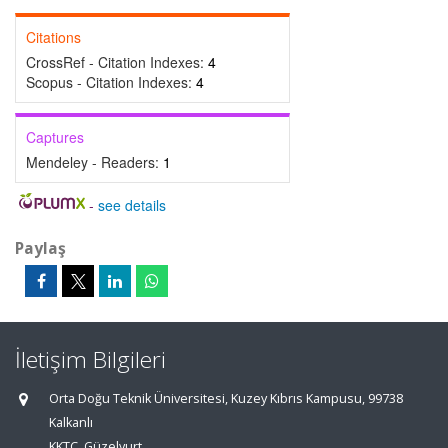
Citations
CrossRef - Citation Indexes:
4
Scopus - Citation Indexes:
4
Captures
Mendeley - Readers:
1
-
see details
Paylaş
İletişim Bilgileri
Orta Doğu Teknik Üniversitesi, Kuzey Kıbrıs Kampusu, 99738
Kalkanlı
KKTC, Güzelyurt