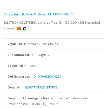
Carey-Smith B.
,
Warr P.
,
Beach M.
,
NESİMOĞLU T.
ELECTRONICS LETTERS, cilt.40, sa.7, ss.434-436, 2004 (SCI-Expanded,
Scopus)
Yayın Türü:
Makale / Tam Makale
Cilt numarası:
40
Sayı:
7
Basım Tarihi:
2004
Doi Numarası:
10.1049/el:20040291
Dergi Adı:
ELECTRONICS LETTERS
Derginin Tarandığı İndeksler:
Science Citation Index
Expanded (SCI-EXPANDED), Scopus