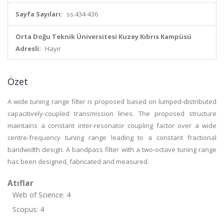
Sayfa Sayıları:
ss.434-436
Orta Doğu Teknik Üniversitesi Kuzey Kıbrıs Kampüsü
Adresli:
Hayır
Özet
A wide tuning range filter is proposed based on lumped-distributed
capacitively-coupled transmission lines. The proposed structure
maintains a constant inter-resonator coupling factor over a wide
centre-frequency tuning range leading to a constant fractional
bandwidth design. A bandpass filter with a two-octave tuning range
has been designed, fabricated and measured.
Atıflar
Web of Science: 4
Scopus: 4