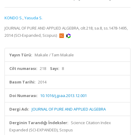
KONDO S.
,
Yasuda S.
JOURNAL OF PURE AND APPLIED ALGEBRA, cilt.218, sa.8, ss.1478-1495,
2014 (SCI-Expanded, Scopus)
Yayın Türü:
Makale / Tam Makale
Cilt numarası:
218
Sayı:
8
Basım Tarihi:
2014
Doi Numarası:
10.1016/j.jpaa.2013.12.001
Dergi Adı:
JOURNAL OF PURE AND APPLIED ALGEBRA
Derginin Tarandığı İndeksler:
Science Citation Index
Expanded (SCI-EXPANDED), Scopus