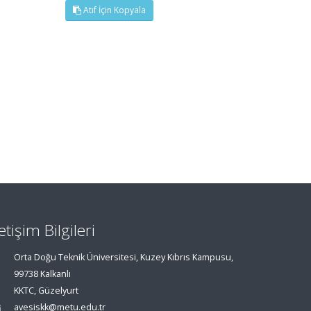
Atıf İçin Kopyala
letişim Bilgileri
Orta Doğu Teknik Üniversitesi, Kuzey Kıbrıs Kampusu,
99738 Kalkanlı
KKTC, Güzelyurt
avesiskk@metu.edu.tr