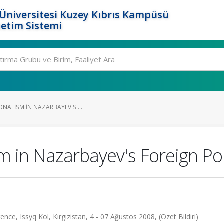
Üniversitesi Kuzey Kıbrıs Kampüsü
etim Sistemi
ONALISM IN NAZARBAYEV'S ...
m in Nazarbayev's Foreign Pol
nce, Issyq Kol, Kırgızistan, 4 - 07 Ağustos 2008, (Özet Bildiri)