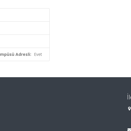
ampüsü Adresli:
Evet
İ