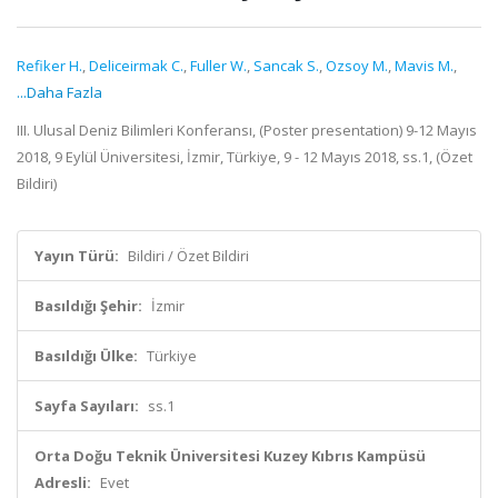
Refiker H.
,
Deliceirmak C.
,
Fuller W.
,
Sancak S.
,
Ozsoy M.
,
Mavis M.
,
...Daha Fazla
III. Ulusal Deniz Bilimleri Konferansı, (Poster presentation) 9-12 Mayıs
2018, 9 Eylül Üniversitesi, İzmir, Türkiye, 9 - 12 Mayıs 2018, ss.1, (Özet
Bildiri)
Yayın Türü:
Bildiri / Özet Bildiri
Basıldığı Şehir:
İzmir
Basıldığı Ülke:
Türkiye
Sayfa Sayıları:
ss.1
Orta Doğu Teknik Üniversitesi Kuzey Kıbrıs Kampüsü
Adresli:
Evet