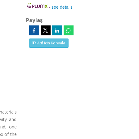
-
see details
Paylaş
Atıf İçin Kopyala
aterials
vity and
end, one
x of the