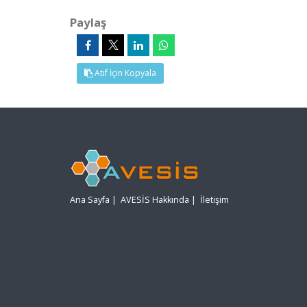
Paylaş
Atıf İçin Kopyala
Ana Sayfa
|
AVESİS Hakkında
|
İletişim