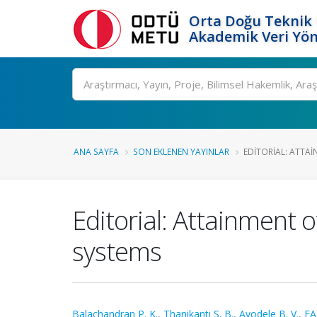
Orta Doğu Teknik 
Akademik Veri Yön
Ara
ANA SAYFA
SON EKLENEN YAYINLAR
EDITORIAL: ATTA
Editorial: Attainment
systems
Balachandran P. K.
,
Thanikanti S. B.
,
Ayodele B. V.
,
FA