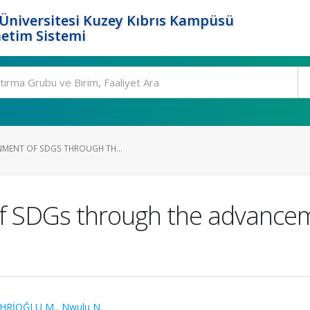
Üniversitesi Kuzey Kıbrıs Kampüsü
etim Sistemi
INMENT OF SDGS THROUGH TH...
 of SDGs through the advancem
HRİOĞLU M.
,
Nwulu N.