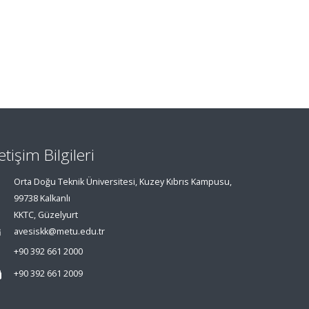
letişim Bilgileri
Orta Doğu Teknik Üniversitesi, Kuzey Kıbrıs Kampusu,
99738 Kalkanlı
KKTC, Güzelyurt
avesiskk@metu.edu.tr
+90 392 661 2000
+90 392 661 2009