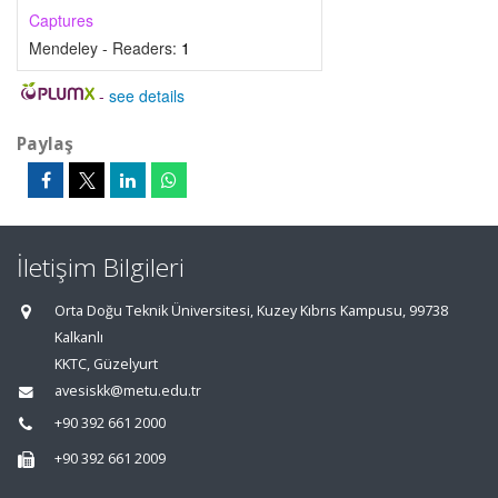
Captures
Mendeley - Readers:
1
-
see details
Paylaş
İletişim Bilgileri
Orta Doğu Teknik Üniversitesi, Kuzey Kıbrıs Kampusu, 99738
Kalkanlı
KKTC, Güzelyurt
avesiskk@metu.edu.tr
+90 392 661 2000
+90 392 661 2009