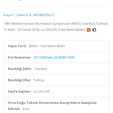
Kaya T.
,
Sahin E. B.
,
NESİMOĞLU T.
18th Mediterranean Microwave Symposium (MMS), İstanbul, Türkiye,
31 Ekim - 02 Kasım 2018, ss.236-239, (Tam Metin Bildiri)
Yayın Türü:
Bildiri / Tam Metin Bildiri
Doi Numarası:
10.1109/mms.2018.8611940
Basıldığı Şehir:
İstanbul
Basıldığı Ülke:
Türkiye
Sayfa Sayıları:
ss.236-239
Orta Doğu Teknik Üniversitesi Kuzey Kıbrıs Kampüsü
Adresli:
Evet