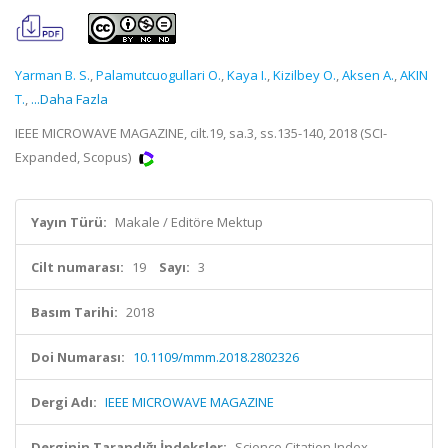
Yarman B. S.
,
Palamutcuogullari O.
,
Kaya I.
,
Kizilbey O.
,
Aksen A.
,
AKIN
T.
,
...Daha Fazla
IEEE MICROWAVE MAGAZINE, cilt.19, sa.3, ss.135-140, 2018 (SCI-
Expanded, Scopus)
Yayın Türü:
Makale / Editöre Mektup
Cilt numarası:
19
Sayı:
3
Basım Tarihi:
2018
Doi Numarası:
10.1109/mmm.2018.2802326
Dergi Adı:
IEEE MICROWAVE MAGAZINE
Derginin Tarandığı İndeksler:
Science Citation Index