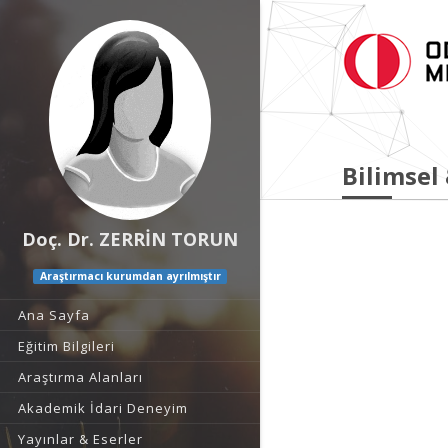
Bilimsel
Doç. Dr. ZERRİN TORUN
Araştırmacı kurumdan ayrılmıştır
Ana Sayfa
Eğitim Bilgileri
Araştırma Alanları
Akademik İdari Deneyim
Yayınlar & Eserler