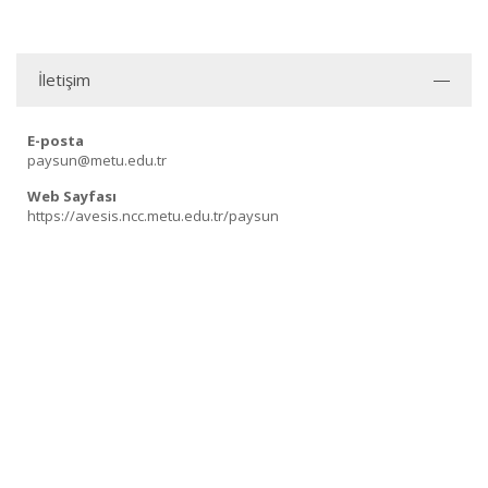
İletişim
E-posta
paysun@metu.edu.tr
Web Sayfası
https://avesis.ncc.metu.edu.tr/paysun