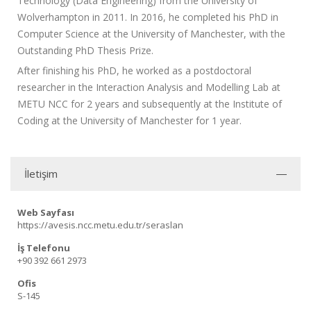
Technology (Data Engineering) from the University of
Wolverhampton in 2011. In 2016, he completed his PhD in
Computer Science at the University of Manchester, with the
Outstanding PhD Thesis Prize.
After finishing his PhD, he worked as a postdoctoral
researcher in the Interaction Analysis and Modelling Lab at
METU NCC for 2 years and subsequently at the Institute of
Coding at the University of Manchester for 1 year.
İletişim
Web Sayfası
https://avesis.ncc.metu.edu.tr/seraslan
İş Telefonu
+90 392 661 2973
Ofis
S-145